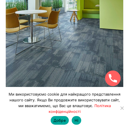
Ми використовуємо cookie для найкращого представлення
chaty
нашого сайту. Якщо Ви продовжите використовувати сайт,
Hide
Килимова плитка – Tessera Contour
ми вважатимемо, що Вас це влаштовує.
Політика
конфіденційності
Добре
Ні