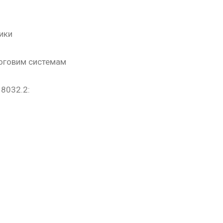
ики
логовим системам
18032.2: