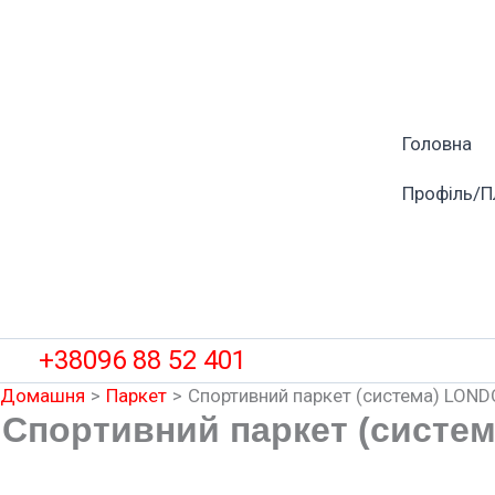
Перейти
до
вмісту
Головна
Профіль/П
+38096 88 52 401
Домашня
Паркет
Спортивний паркет (система) LON
Спортивний паркет (систе