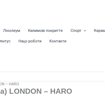
Лінолеум
Килимові покриття
Спорт
Керам
лінтус
Наші роботи
Контакти
DON – HARO
ма) LONDON – HARO