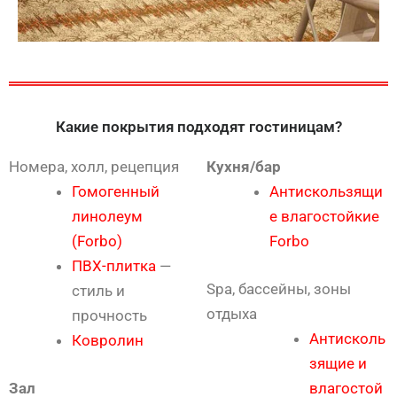
Какие покрытия подходят гостиницам?
Номера, холл, рецепция
Кухня/бар
Гомогенный
Антискользящи
линолеум
е влагостойкие
(Forbo)
Forbo
ПВХ-плитка
—
Spa, бассейны, зоны
стиль и
отдыха
прочность
Антисколь
Ковролин
зящие и
Зал
влагостой