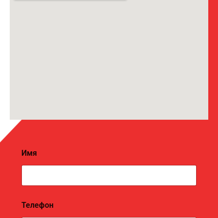
Имя
К
Телефон
а
к